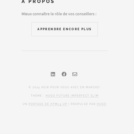
A PROPOS
Mieux connaître le rôle de vos conseillers :
APPRENDRE ENCORE PLUS
© 2024 AGIR POUR VOUS AVEC EN MARCHE!
THÈME :
HUGO FUTURE IMPERFECT SLIM
UN
PORTAGE DE HTML5 UP
| PROPULSÉ PAR
HUGO