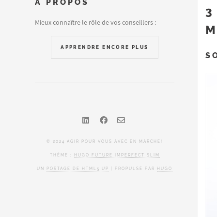
A PROPOS
3
Mieux connaître le rôle de vos conseillers :
M
APPRENDRE ENCORE PLUS
S
© 2024 AGIR POUR VOUS AVEC EN MARCHE!
THÈME :
HUGO FUTURE IMPERFECT SLIM
UN
PORTAGE DE HTML5 UP
| PROPULSÉ PAR
HUGO