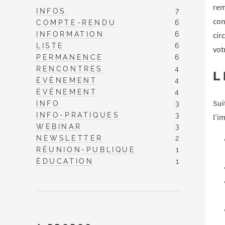
rem
INFOS
7
con
COMPTE-RENDU
6
INFORMATION
6
cir
LISTE
6
vot
PERMANENCE
6
RENCONTRES
4
L
ÉVÈNEMENT
4
ÉVÉNEMENT
4
Sui
INFO
3
INFO-PRATIQUES
3
l’i
WEBINAR
3
NEWSLETTER
2
RÉUNION-PUBLIQUE
1
ÉDUCATION
1