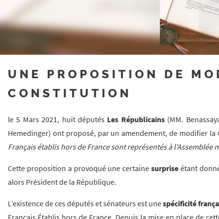
UNE PROPOSITION DE MO
CONSTITUTION
le 5 Mars 2021, huit députés
Les Républicains
(MM. Benassaya, 
Hemedinger) ont proposé, par un amendement, de modifier la Co
Français établis hors de France sont représentés à l’Assemblée n
Cette proposition a provoqué une certaine
surprise
étant donné 
alors Président de la République.
L’existence de ces députés et sénateurs est une
spécificité franç
Français Établis hors de France. Depuis la mise en place de cett