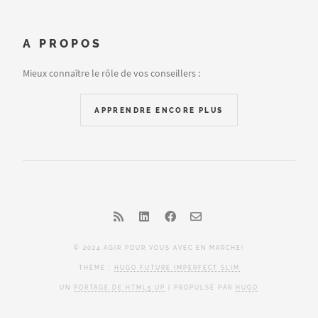
A PROPOS
Mieux connaître le rôle de vos conseillers :
APPRENDRE ENCORE PLUS
© 2024 AGIR POUR VOUS AVEC EN MARCHE!
THÈME :
HUGO FUTURE IMPERFECT SLIM
UN
PORTAGE DE HTML5 UP
| PROPULSÉ PAR
HUGO