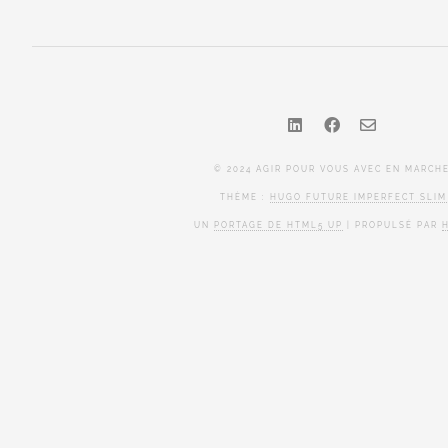
© 2024 AGIR POUR VOUS AVEC EN MARCHE
THÈME :
HUGO FUTURE IMPERFECT SLIM
UN
PORTAGE DE HTML5 UP
| PROPULSÉ PAR