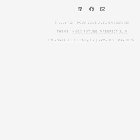
© 2024 AGIR POUR VOUS AVEC EN MARCHE!
THÈME :
HUGO FUTURE IMPERFECT SLIM
UN
PORTAGE DE HTML5 UP
| PROPULSÉ PAR
HUGO